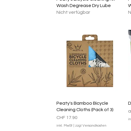
Wash Degrease Dry Lube
W
Nicht verfügbar
N
Schnellansicht
Peaty's Bamboo Bicycle
D
Cleaning Cloths (Pack of 3)
S
Preis
CHF 17.90
i
inkl. MwSt
|
zzgl Versandkosten