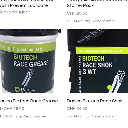
ash Prevent Lubricate
Starter Pack
icht verfügbar
Preis
CHF 20.50
inkl. MwSt
|
zzgl Versandkosten
Schnellansicht
Schnellansicht
anico Biotech Race Grease
Danico Biotech Race Shok
ale-Preis
Preis
ab
CHF 16.90
CHF 34.90
nkl. MwSt
|
zzgl Versandkosten
inkl. MwSt
|
zzgl Versandkosten