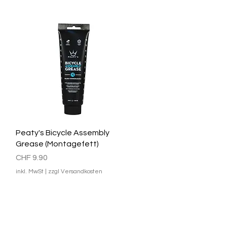
Schnellansicht
Peaty's Bicycle Assembly
Grease (Montagefett)
Preis
CHF 9.90
inkl. MwSt
|
zzgl Versandkosten