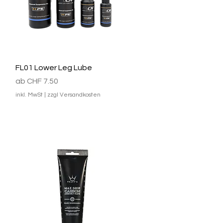
Schnellansicht
FL01 Lower Leg Lube
Sale-Preis
ab
CHF 7.50
inkl. MwSt
|
zzgl Versandkosten