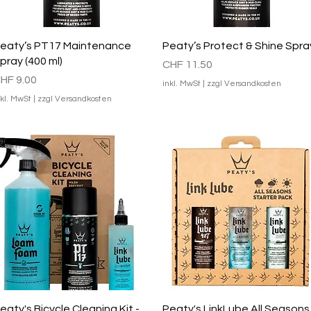
Schnellansicht
Schnellansicht
eaty’s PT17 Maintenance
Peaty’s Protect & Shine Spra
pray (400 ml)
Preis
CHF 11.50
reis
HF 9.00
inkl. MwSt
|
zzgl Versandkosten
nkl. MwSt
|
zzgl Versandkosten
Schnellansicht
Schnellansicht
eaty's Bicycle Cleaning Kit -
Peaty's LinkLube All Seasons