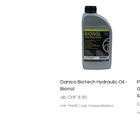
Schnellansicht
Danico Biotech Hydraulic Oil -
P
Bionol
G
S
Sale-Preis
ab
CHF 8.90
P
C
inkl. MwSt
|
zzgl Versandkosten
i