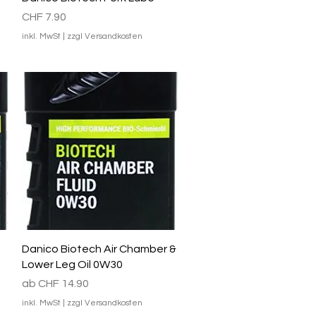
Preis
CHF 7.90
inkl. MwSt
|
zzgl Versandkosten
Schnellansicht
Danico Biotech Air Chamber &
Lower Leg Oil 0W30
Sale-Preis
ab
CHF 14.90
inkl. MwSt
|
zzgl Versandkosten