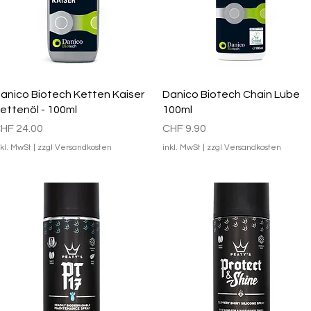
Schnellansicht
Schnellansicht
anico Biotech Ketten Kaiser
Danico Biotech Chain Lube
ettenöl - 100ml
100ml
reis
Preis
HF 24.00
CHF 9.90
nkl. MwSt
|
zzgl Versandkosten
inkl. MwSt
|
zzgl Versandkosten