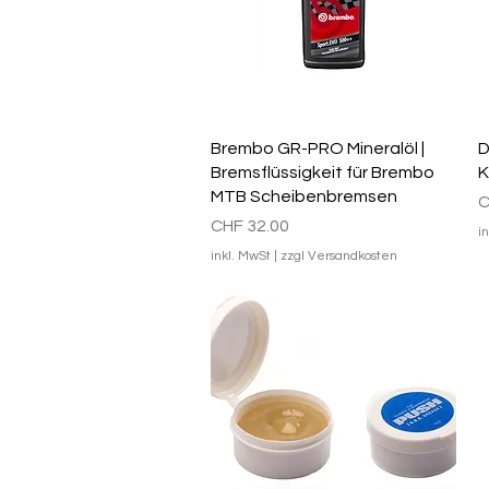
Schnellansicht
Brembo GR-PRO Mineralöl |
D
Bremsflüssigkeit für Brembo
K
MTB Scheibenbremsen
P
C
Preis
CHF 32.00
i
inkl. MwSt
|
zzgl Versandkosten