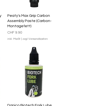
Schnellansicht
y
Peaty's Max Grip Carbon
Assembly Paste (Carbon-
Montagefett)
Preis
CHF 9.90
inkl. MwSt
|
zzgl Versandkosten
Schnellansicht
Danico Biotech Fork Lube