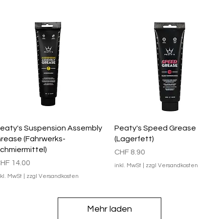
Schnellansicht
Schnellansicht
eaty's Suspension Assembly
Peaty's Speed Grease
rease (Fahrwerks-
(Lagerfett)
chmiermittel)
Preis
CHF 8.90
reis
HF 14.00
inkl. MwSt
|
zzgl Versandkosten
nkl. MwSt
|
zzgl Versandkosten
Mehr laden