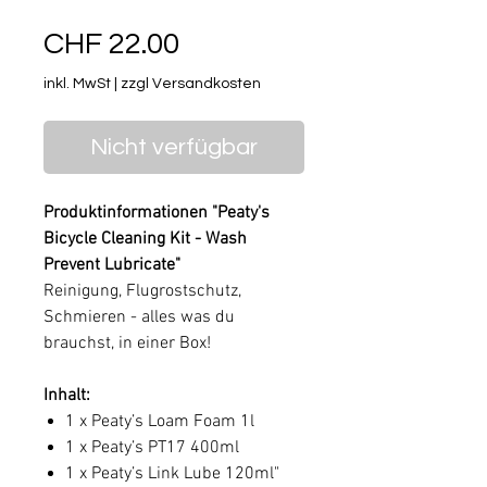
Preis
CHF 22.00
inkl. MwSt
|
zzgl Versandkosten
Nicht verfügbar
Produktinformationen "Peaty's
Bicycle Cleaning Kit - Wash
Prevent Lubricate"
Reinigung, Flugrostschutz,
Schmieren - alles was du
brauchst, in einer Box!
Inhalt:
1 x Peaty’s Loam Foam 1l
1 x Peaty’s PT17 400ml
1 x Peaty’s Link Lube 120ml"