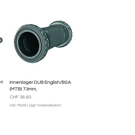
Schnellansicht
DM
Innenlager DUB English/BSA
(MTB) 73mm,
Preis
CHF 36.60
inkl. MwSt
|
zzgl Versandkosten