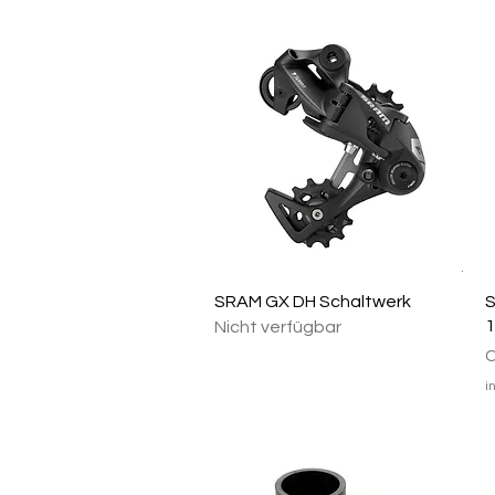
Schnellansicht
SRAM GX DH Schaltwerk
S
1
Nicht verfügbar
P
C
i