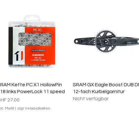
Schnellansicht
Schnellansicht
RAM Kette PC X1 HollowPin
SRAM GX Eagle Boost DUB 
18 links PowerLock 11 speed
12-fach Kurbelgarnitur
Nicht verfügbar
reis
HF 27.00
nkl. MwSt
|
zzgl Versandkosten