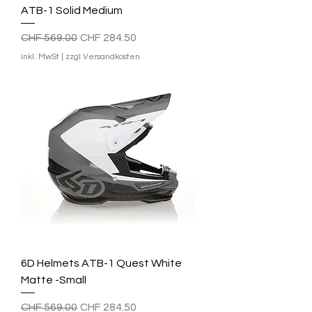
ATB-1 Solid Medium
Standardpreis
Sale-Preis
CHF 569.00
CHF 284.50
inkl. MwSt
|
zzgl Versandkosten
6D Helmets ATB-1 Quest White
Matte -Small
Standardpreis
Sale-Preis
CHF 569.00
CHF 284.50