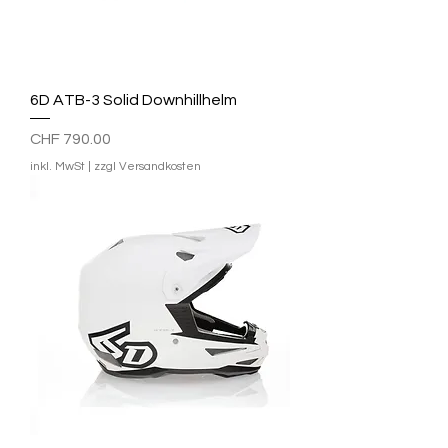
6D ATB-3 Solid Downhillhelm
Preis
CHF 790.00
inkl. MwSt
|
zzgl Versandkosten