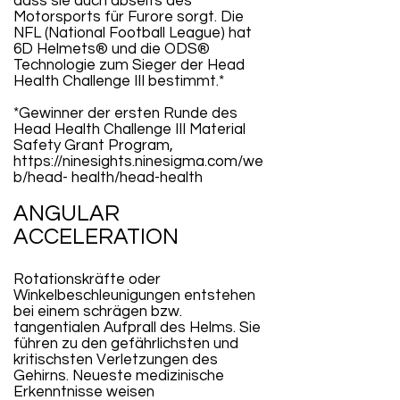
dass sie auch abseits des
Motorsports für Furore sorgt. Die
NFL (National Football League) hat
6D Helmets® und die ODS®
Technologie zum Sieger der Head
Health Challenge III bestimmt.*
*Gewinner der ersten Runde des
Head Health Challenge III Material
Safety Grant Program,
https://ninesights.ninesigma.com/we
b/head-
health/head-health
ANGULAR
ACCELERATION
Rotationskräfte oder
Winkelbeschleunigungen entstehen
bei einem schrägen bzw.
tangentialen Aufprall des Helms. Sie
führen zu den gefährlichsten und
kritischsten Verletzungen des
Gehirns. Neueste medizinische
Erkenntnisse weisen