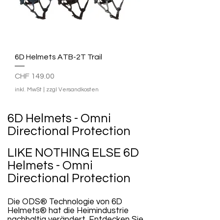
6D Helmets ATB-2T Trail
Preis
CHF 149.00
inkl. MwSt
|
zzgl Versandkosten
6D Helmets - Omni
Directional Protection
LIKE NOTHING ELSE 6D
Helmets - Omni
Directional Protection
Die ODS® Technologie von 6D
Helmets® hat die Heimindustrie
nachhaltig verändert. Entdecken Sie