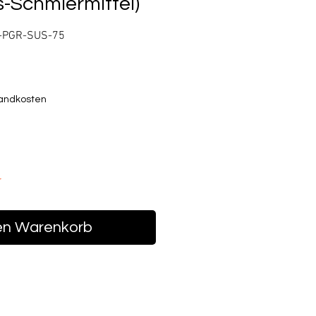
-Schmiermittel)
E-PGR-SUS-75
Preis
sandkosten
r
en Warenkorb