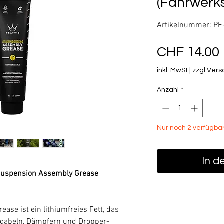
(Fahrwerks
Artikelnummer: P
CHF 14.00
inkl. MwSt
|
zzgl Ver
Anzahl
*
Nur noch 2 verfügba
In d
 Suspension Assembly Grease
ase ist ein lithiumfreies Fett, das
ergabeln, Dämpfern und Dropper-