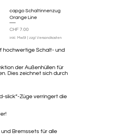
Schnellansicht
capgo Schaltinnenzug
Orange Line
Preis
CHF 7.00
inkl. MwSt
|
zzgl Versandkosten
f hochwertige Schalt- und
nktion der Außenhüllen für
n. Dies zeichnet sich durch
-slick“-Züge verringert die
er!
und Bremssets für alle