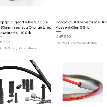
Schnellansicht
Schnellansicht
apgo Zugendhülse für 1,00-
capgo OL Kabelverbinder für
,80mm Innenzug Orange Line,
Aussenhüllen 5 Stk.
chwarz Alu, 10 Stk
Preis
CHF 5.90
reis
HF 3.50
inkl. MwSt
|
zzgl Versandkosten
nkl. MwSt
|
zzgl Versandkosten