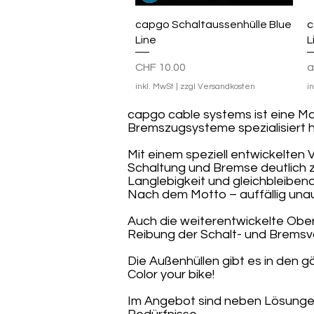
Schnellansicht
capgo Schaltaussenhülle Blue
c
Line
L
Preis
S
CHF 10.00
inkl. MwSt
|
zzgl Versandkosten
i
capgo cable systems ist eine Ma
Bremszugsysteme spezialisiert 
Mit einem speziell entwickelten 
Schaltung und Bremse deutlich z
Langlebigkeit und gleichbleibe
Nach dem Motto – auffällig unauf
Auch die weiterentwickelte Ober
Reibung der Schalt- und Brems
Die Außenhüllen gibt es in den 
Color your bike!
Im Angebot sind neben Lösungen 