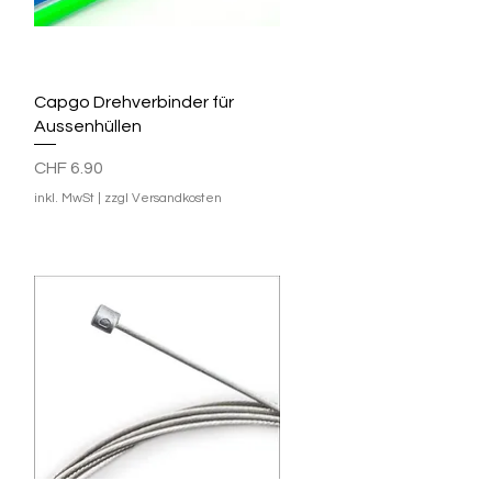
Schnellansicht
Capgo Drehverbinder für
Aussenhüllen
Preis
CHF 6.90
inkl. MwSt
|
zzgl Versandkosten