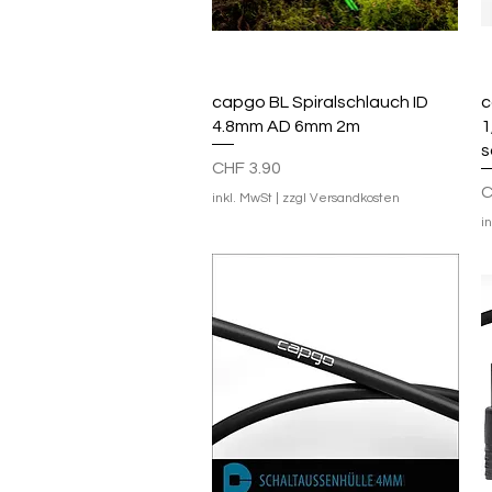
Schnellansicht
capgo BL Spiralschlauch ID
c
4.8mm AD 6mm 2m
1
s
Preis
CHF 3.90
P
C
inkl. MwSt
|
zzgl Versandkosten
i