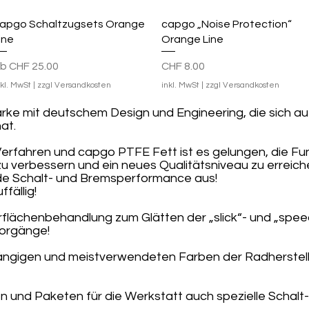
Schnellansicht
Schnellansicht
apgo Schaltzugsets Orange
capgo „Noise Protection“
ine
Orange Line
ale-Preis
Preis
ab
CHF 25.00
CHF 8.00
nkl. MwSt
|
zzgl Versandkosten
inkl. MwSt
|
zzgl Versandkosten
rke mit deutschem Design und Engineering, die sich au
hat.
Verfahren und capgo PTFE Fett ist es gelungen, die Fu
u verbessern und ein neues Qualitätsniveau zu erreiche
nde Schalt- und Bremsperformance aus!
fällig!
flächenbehandlung zum Glätten der „slick“- und „speed
vorgänge!
gängigen und meistverwendeten Farben der Radherstell
und Paketen für die Werkstatt auch spezielle Schalt- 