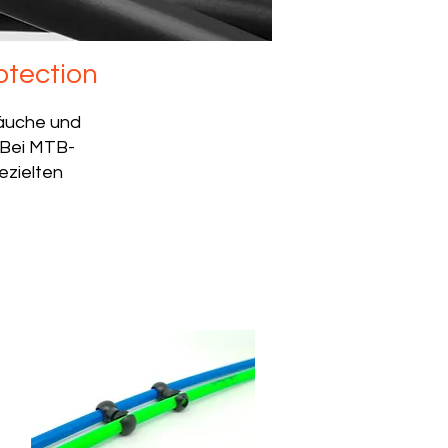
otection
läuche und
 Bei MTB-
ezielten