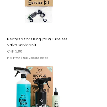
Peaty's x Chris King (MK2) Tubeless
Valve Service Kit
Preis
CHF 5.90
inkl. MwSt
|
zzgl Versandkosten