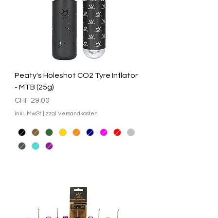
Peaty's Holeshot CO2 Tyre Inflator
- MTB (25g)
Preis
CHF 29.00
inkl. MwSt
|
zzgl Versandkosten