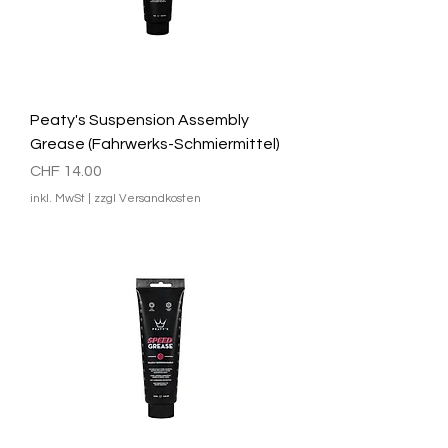
Peaty's Suspension Assembly
Grease (Fahrwerks-Schmiermittel)
Preis
CHF 14.00
inkl. MwSt
|
zzgl Versandkosten