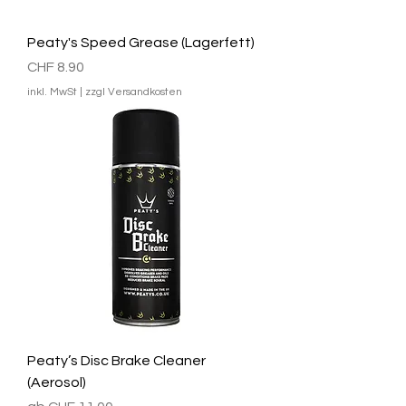
Peaty's Speed Grease (Lagerfett)
Preis
CHF 8.90
inkl. MwSt
|
zzgl Versandkosten
Peaty’s Disc Brake Cleaner
(Aerosol)