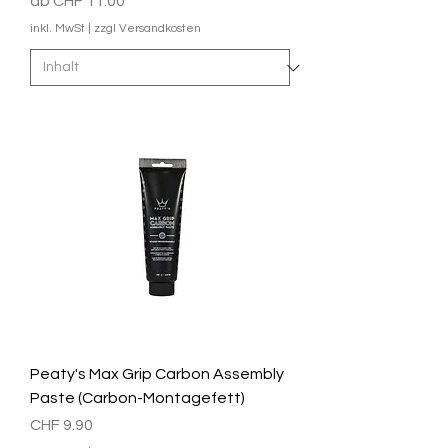
Sale-Preis
ab
CHF 11.00
inkl. MwSt
|
zzgl Versandkosten
Peaty's Max Grip Carbon Assembly
Paste (Carbon-Montagefett)
Preis
CHF 9.90