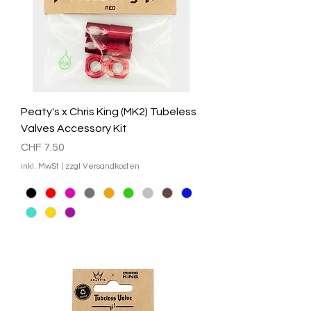
Peaty's x Chris King (MK2) Tubeless
Valves Accessory Kit
Preis
CHF 7.50
inkl. MwSt
|
zzgl Versandkosten