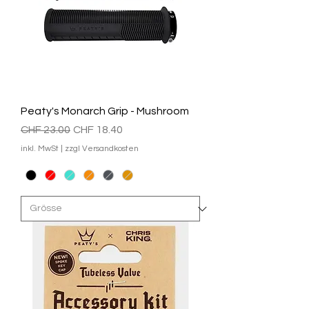
Peaty's Monarch Grip - Mushroom
Standardpreis
Sale-Preis
CHF 23.00
CHF 18.40
inkl. MwSt
|
zzgl Versandkosten