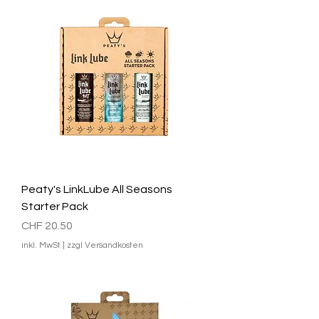
Peaty's LinkLube All Seasons
Starter Pack
Preis
CHF 20.50
inkl. MwSt
|
zzgl Versandkosten