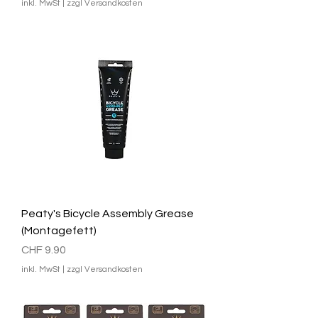
inkl. MwSt
|
zzgl Versandkosten
Peaty's Bicycle Assembly Grease
(Montagefett)
Preis
CHF 9.90
inkl. MwSt
|
zzgl Versandkosten