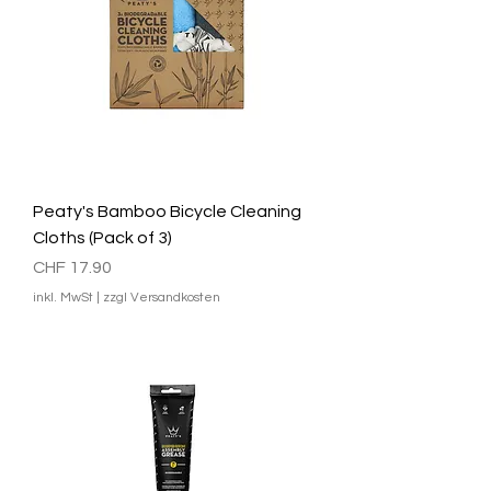
Peaty's Bamboo Bicycle Cleaning
Cloths (Pack of 3)
Preis
CHF 17.90
inkl. MwSt
|
zzgl Versandkosten