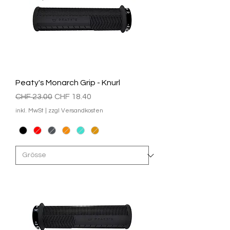
Peaty's Monarch Grip - Knurl
Standardpreis
Sale-Preis
CHF 23.00
CHF 18.40
inkl. MwSt
|
zzgl Versandkosten