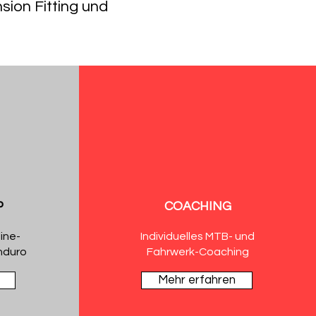
sion Fitting und
P
COACHING
ine-
Individuelles MTB- und
Enduro
Fahrwerk-Coaching
Mehr erfahren