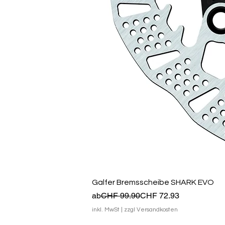
Galfer Bremsscheibe SHARK EVO
Standardpreis
Sale-Preis
ab
CHF 99.90
CHF 72.93
inkl. MwSt
|
zzgl Versandkosten