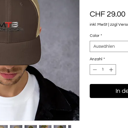
CHF 29.00
inkl. MwSt
|
zzgl Ver
Color
*
Auswählen
Anzahl
*
In d