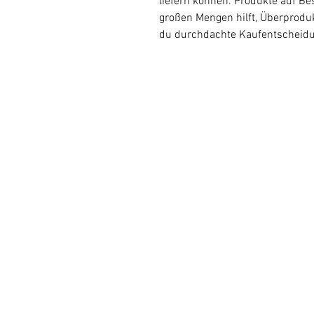
liefern können. Produkte auf Bes
großen Mengen hilft, Überproduk
du durchdachte Kaufentscheidun