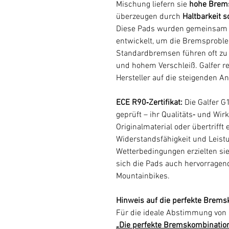
Mischung liefern sie
hohe Brems
überzeugen durch
Haltbarkeit
Diese Pads wurden gemeinsam
entwickelt, um die Bremsproblem
Standardbremsen führen oft zu 
und hohem Verschleiß. Galfer rea
Hersteller auf die steigenden A
ECE R90‑Zertifikat:
Die Galfer 
geprüft – ihr Qualitäts‑ und Wi
Originalmaterial oder übertrifft 
Widerstandsfähigkeit und Leist
Wetterbedingungen erzielten si
sich die Pads auch hervorragend
Mountainbikes.
Hinweis auf die perfekte Brems
Für die ideale Abstimmung von 
„Die perfekte Bremskombination