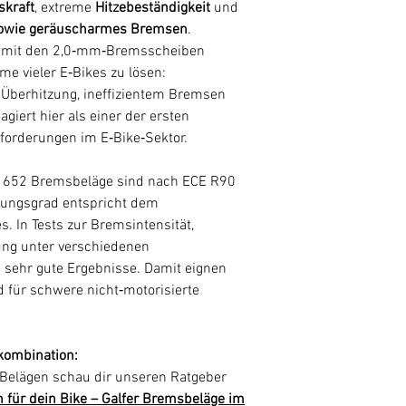
kraft
, extreme
Hitzebeständigkeit
und
 sowie geräuscharmes Bremsen
.
 mit den 2,0‑mm‑Bremsscheiben
e vieler E‑Bikes zu lösen:
Überhitzung, ineffizientem Bremsen
giert hier als einer der ersten
nforderungen im E‑Bike‑Sektor.
G1652 Bremsbeläge sind nach ECE R90
rkungsgrad entspricht dem
es. In Tests zur Bremsintensität,
ung unter verschiedenen
e sehr gute Ergebnisse. Damit eignen
 für schwere nicht‑motorisierte
kombination:
Belägen schau dir unseren Ratgeber
 für dein Bike – Galfer Bremsbeläge im