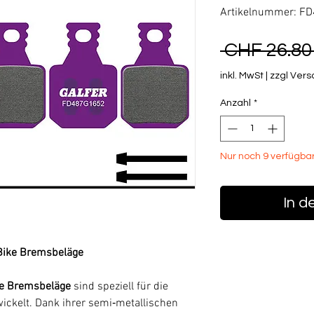
Artikelnummer: F
 CHF 26.80
inkl. MwSt
|
zzgl Ver
Anzahl
*
Nur noch 9 verfügba
In d
-Bike Bremsbeläge
ke Bremsbeläge
sind speziell für die
ickelt. Dank ihrer semi‑metallischen