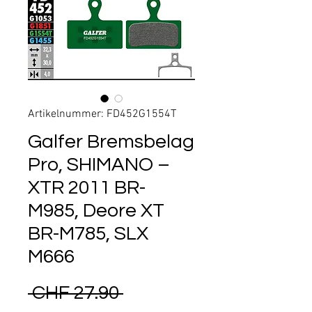
Artikelnummer: FD452G1554T
Galfer Bremsbelag
Pro, SHIMANO –
XTR 2011 BR-
M985, Deore XT
BR-M785, SLX
M666
Standardpreis
 CHF 27.90 