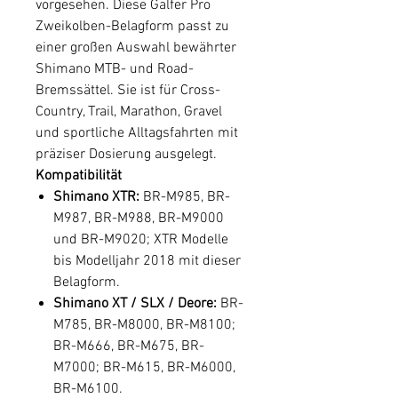
vorgesehen. Diese Galfer Pro
Zweikolben-Belagform passt zu
einer großen Auswahl bewährter
Shimano MTB- und Road-
Bremssättel. Sie ist für Cross-
Country, Trail, Marathon, Gravel
und sportliche Alltagsfahrten mit
präziser Dosierung ausgelegt.
Kompatibilität
Shimano XTR:
BR-M985, BR-
M987, BR-M988, BR-M9000
und BR-M9020; XTR Modelle
bis Modelljahr 2018 mit dieser
Belagform.
Shimano XT / SLX / Deore:
BR-
M785, BR-M8000, BR-M8100;
BR-M666, BR-M675, BR-
M7000; BR-M615, BR-M6000,
BR-M6100.