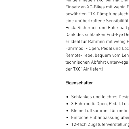
Mit dem neuen TXC1Air hat Öhli
Einsatz an XC-Bikes mit wenig 
bewährten TTX-Dämpfungstechnol
eine unübertroffene Sensibilit
Heck. Sicherheit und Fahrspaß 
Dank des schlanken End-Eye Des
er Ideal für Rahmen mit wenig P
Fahrmodi - Open, Pedal und Loc
Remote-Hebel bequem vom Lenke
technischen Abfahrt unterwegs b
der TXC1Air liefert!
Eigenschaften
Schlankes und leichtes Desi
3 Fahrmodi: Open, Pedal, Lo
Kleine Luftkammer für mehr 
Einfache Hubanpassung über
12-fach Zugstufenverstellun