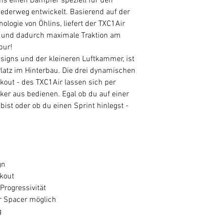
ns einen Dämpfer speziell für den
Federweg entwickelt. Basierend auf der
ogie von Öhlins, liefert der TXC1Air
ät und dadurch maximale Traktion am
pur!
igns und der kleineren Luftkammer, ist
latz im Hinterbau. Die drei dynamischen
kout - des TXC1Air lassen sich per
r aus bedienen. Egal ob du auf einer
ist oder ob du einen Sprint hinlegst -
gn
ckout
Progressivität
 Spacer möglich
g