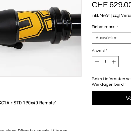
CHF 629.0
inkl. MwSt
|
zzgl Ver
Einbaumass
*
Auswählen
Anzahl
*
Beim Lieferanten ver
Werktagen bei dir
V
TXC1Air STD 190x40 Remote"